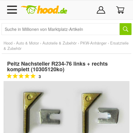
Hood
›
Auto & Motor
›
Autoteile & Zubehör
›
PKW-Anhänger
›
Ersatzteile
& Zubehör
Peitz Nachsteller R234-76 links + rechts
komplett (10305120ko)
3