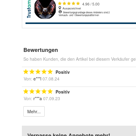
Bewertungen
So haben Kunden, die den Artikel bei diesem Verkäufer ge
Positiv
Von:
e***l
07.08.24
Positiv
Von:
r***a
07.09.23
Mehr...
Verpasse keine Angebote mehr!