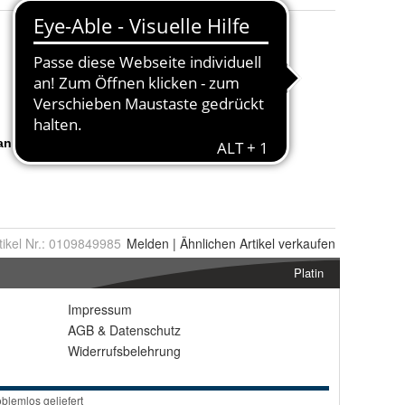
tikel Nr.:
0109849985
Melden
|
Ähnlichen
Artikel verkaufen
Platin
Impressum
AGB
&
Datenschutz
Widerrufsbelehrung