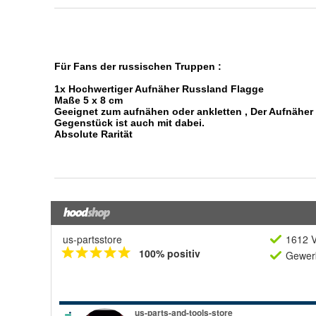
us-partsstore
1612 V
100% positiv
Gewerb