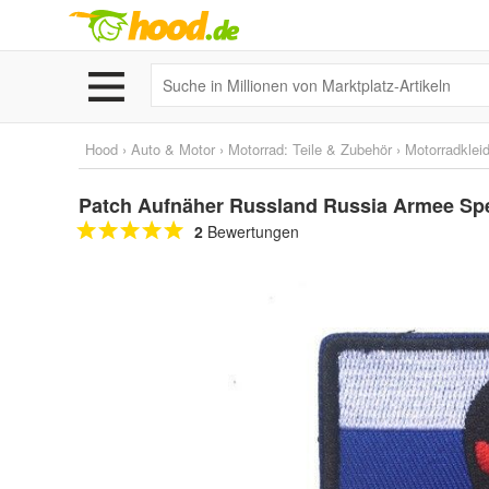
Hood
›
Auto & Motor
›
Motorrad: Teile & Zubehör
›
Motorradklei
Patch Aufnäher Russland Russia Armee Spe
2
Bewertungen