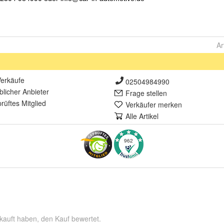
Ar
erkäufe
02504984990
lich
er Anbieter
Frage stellen
rüft
es Mitglied
Verkäufer merken
Alle Artikel
962
kauft haben, den Kauf bewertet.