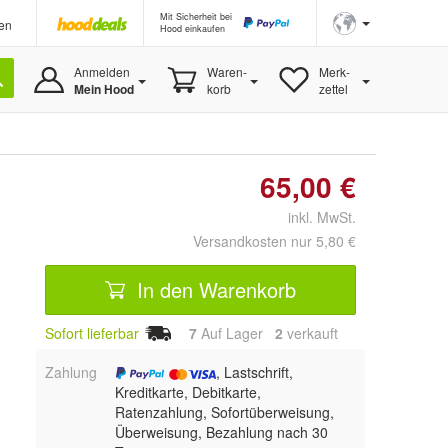
Mit Sicherheit bei
en
Hood einkaufen
Anmelden
Waren-
Merk-
Mein Hood
korb
zettel
65,00 €
inkl. MwSt.
Versandkosten nur 5,80 €
In den Warenkorb
Sofort lieferbar
7
Auf Lager
2
 verkauft
Zahlung
, Lastschrift,
Kreditkarte, Debitkarte,
Ratenzahlung, Sofortüberweisung,
Überweisung, Bezahlung nach 30