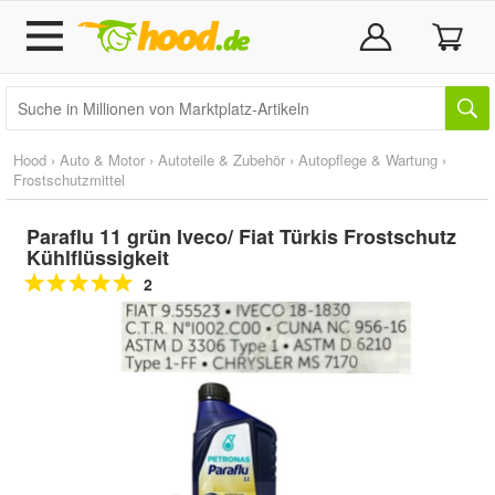
Hood
›
Auto & Motor
›
Autoteile & Zubehör
›
Autopflege & Wartung
›
Frostschutzmittel
Paraflu 11 grün Iveco/ Fiat Türkis Frostschutz
Kühlflüssigkeit
2