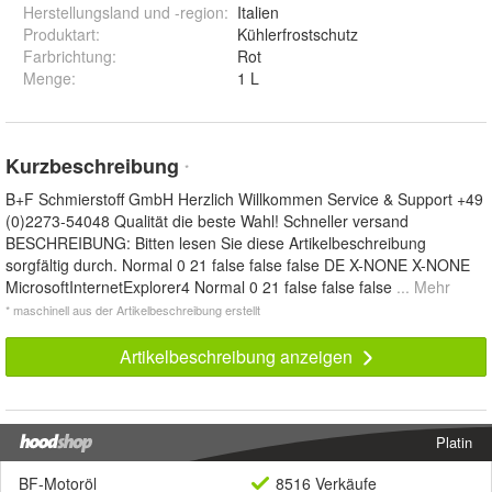
Herstellungsland und -region
:
Italien
Produktart
:
Kühlerfrostschutz
Farbrichtung
:
Rot
Menge
:
1 L
Kurzbeschreibung
*
B+F Schmierstoff GmbH Herzlich Willkommen Service & Support +49
(0)2273-54048 Qualität die beste Wahl! Schneller versand
BESCHREIBUNG: Bitten lesen Sie diese Artikelbeschreibung
sorgfältig durch. Normal 0 21 false false false DE X-NONE X-NONE
MicrosoftInternetExplorer4 Normal 0 21 false false false
... Mehr
* maschinell aus der Artikelbeschreibung erstellt
Artikelbeschreibung anzeigen
Platin
BF-Motoröl
8516 Verkäufe