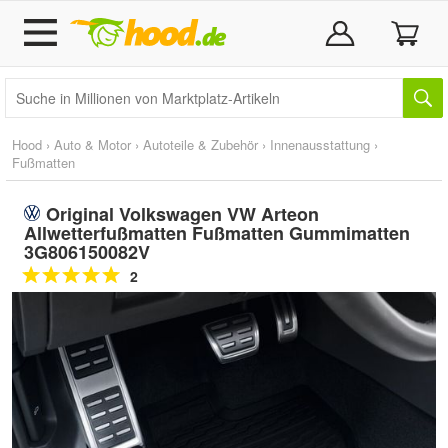
Hood
›
Auto & Motor
›
Autoteile & Zubehör
›
Innenausstattung
›
Fußmatten
Original Volkswagen VW Arteon
Allwetterfußmatten Fußmatten Gummimatten
3G806150082V
2