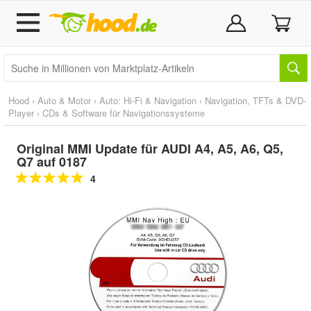
Hood
›
Auto & Motor
›
Auto: Hi-Fi & Navigation
›
Navigation, TFTs & DVD-
Player
›
CDs & Software für Navigationssysteme
Original MMI Update für AUDI A4, A5, A6, Q5,
Q7 auf 0187
4