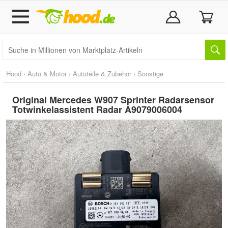
Hood
›
Auto & Motor
›
Autoteile & Zubehör
›
Sonstige
Original Mercedes W907 Sprinter Radarsensor
Totwinkelassistent Radar A9079006004