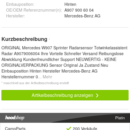
Einbauposition
:
Hinten
OE/OEM Referenznummer(n)
:
A907 900 60 04
Hersteller
:
Mercedes-Benz AG
Kurzbeschreibung
*
ORIGINAL Mercedes W907 Sprinter Radarsensor Totwinkelassistent
Radar A9079006004 Ihre Vorteile Schneller Versand Reibungslose
Abwicklung Kundenfreundlicher Support NEUWERTIG - KEINE
ORIGINALVERPACKUNG Sensor Original Ja Zustand Neu
Einbauposition Hinten Hersteller Mercedes-Benz AG
Herstellernummer 0
... Mehr
* maschinell aus der Artikelbeschreibung erstellt
Artikelbeschreibung anzeigen
Platin
CampParts
200 Verkäufe