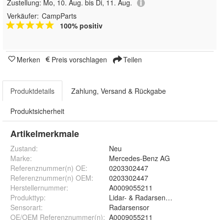
Zustellung:
Mo, 10. Aug. bis Di, 11. Aug.
Verkäufer:
CampParts
100% positiv
Merken
Preis vorschlagen
Teilen
Produktdetails
Zahlung, Versand & Rückgabe
Produktsicherheit
Artikelmerkmale
Zustand:
Neu
Marke:
Mercedes-Benz AG
Referenznummer(n) OE
:
0203302447
Referenznummer(n) OEM
:
0203302447
Herstellernummer
:
A0009055211
Produkttyp
:
Lidar- & Radarsensoren
Sensorart
:
Radarsensor
OE/OEM Referenznummer(n)
:
A0009055211