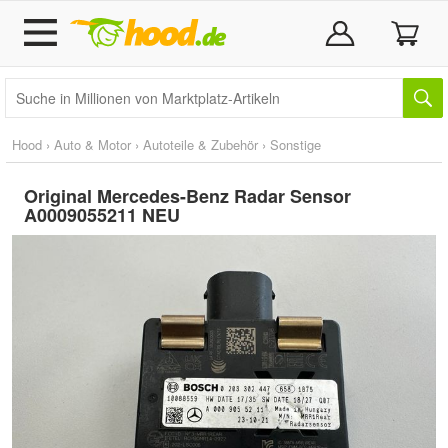
Hood
›
Auto & Motor
›
Autoteile & Zubehör
›
Sonstige
Original Mercedes-Benz Radar Sensor
A0009055211 NEU