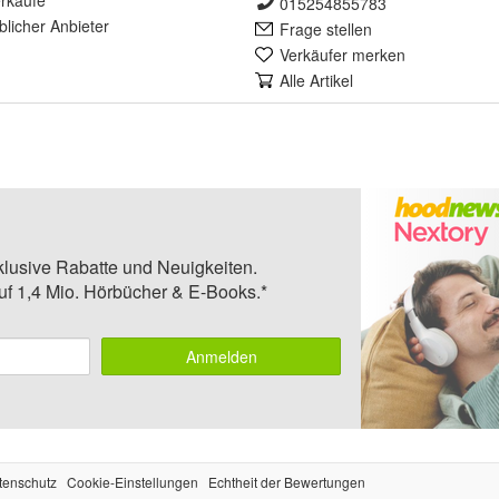
rkäufe
015254855783
lich
er Anbieter
Frage stellen
Verkäufer merken
Alle Artikel
klusive Rabatte und Neuigkeiten.
auf 1,4 Mio. Hörbücher & E-Books.*
Anmelden
tenschutz
Cookie-Einstellungen
Echtheit der Bewertungen