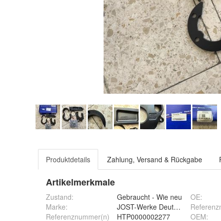
Produktdetails
Zahlung, Versand & Rückgabe
Artikelmerkmale
Zustand:
Gebraucht - Wie neu
OE
:
Marke:
JOST-Werke Deutschland GmbH
Referenz
Referenznummer(n)
HTP0000002277
OEM
: