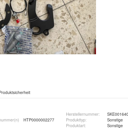
Produktsicherheit
Herstellernummer
:
SKE00164
nummer(n)
HTP0000002277
Produkttyp
:
Sonstige
Produktart
:
Sonstige