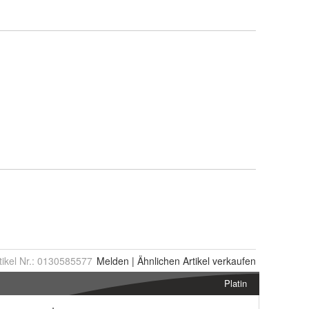
tikel Nr.:
0130585577
Melden
|
Ähnlichen
Artikel verkaufen
Platin