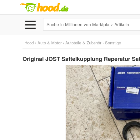
Hood
›
Auto & Motor
›
Autoteile & Zubehör
›
Sonstige
Original JOST Sattelkupplung Reperatur S