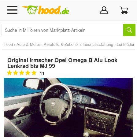
Hood
›
Auto & Motor
›
Autoteile & Zubehör
›
Innenausstattung
›
Lenkräder
Original Irmscher Opel Omega B Alu Look
Lenkrad bis MJ 99
11