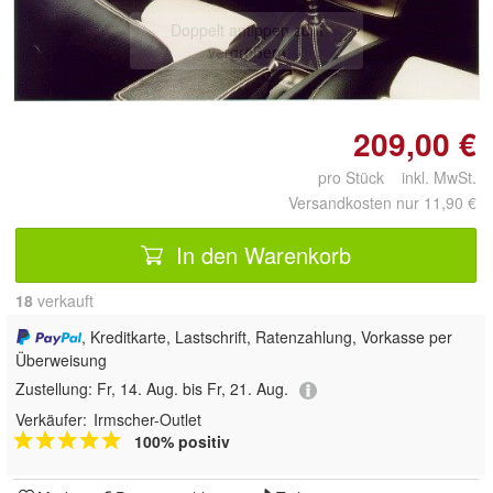
Doppelt antippen zum
vergrößern
209,00 €
pro Stück inkl. MwSt.
Versandkosten nur 11,90 €
In den Warenkorb
18
 verkauft
, Kreditkarte, Lastschrift, Ratenzahlung, Vorkasse per
Überweisung
Zustellung:
Fr, 14. Aug. bis Fr, 21. Aug.
Verkäufer:
Irmscher-Outlet
100% positiv