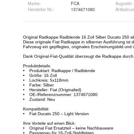
Marke:
FCA
Augustin-
Hersteller Nr.:
1374671080
Artikeln