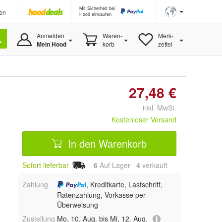
Mit Sicherheit bei
en
Hood einkaufen
Anmelden
Waren-
Merk-
Mein Hood
korb
zettel
27,48 €
inkl. MwSt.
Kostenloser Versand
In den Warenkorb
Sofort lieferbar
6
Auf Lager
4
 verkauft
Zahlung
, Kreditkarte, Lastschrift,
Ratenzahlung, Vorkasse per
Überweisung
Zustellung
Mo, 10. Aug. bis Mi, 12. Aug.