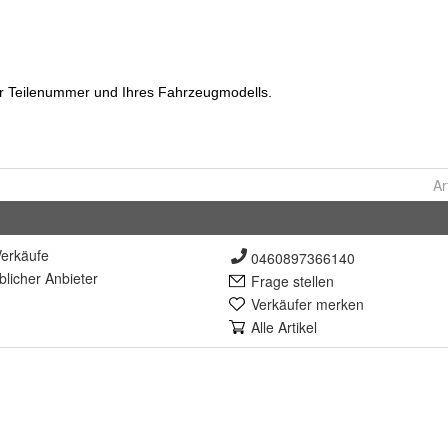
Ar
erkäufe
0460897366140
lich
er Anbieter
Frage stellen
Verkäufer merken
Alle Artikel