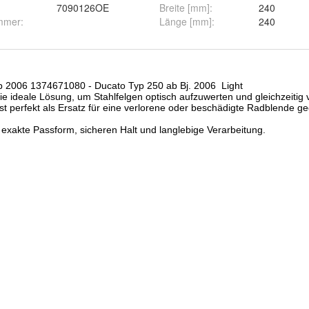
7090126OE
Breite [mm]
:
240
ummer
:
Länge [mm]
:
240