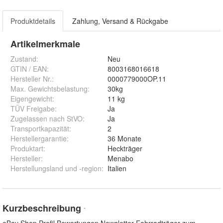
Produktdetails
Zahlung, Versand & Rückgabe
Artikelmerkmale
Zustand:
Neu
GTIN / EAN:
8003168016618
Hersteller Nr.:
0000779000OP.11
Max. Gewichtsbelastung
:
30kg
Eigengewicht
:
11 kg
TÜV Freigabe
:
Ja
Zugelassen nach StVO
:
Ja
Transportkapazität
:
2
Herstellergarantie
:
36 Monate
Produktart
:
Heckträger
Hersteller
:
Menabo
Herstellungsland und -region
:
Italien
Kurzbeschreibung
*
eBay Shop Profil Bewertungen Newsletter Fahrradträger zum