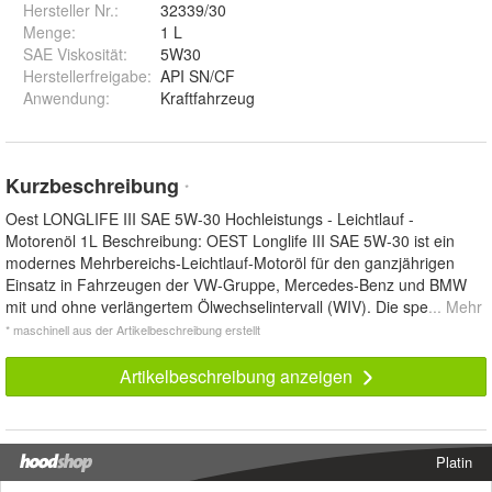
Hersteller Nr.:
32339/30
Menge
:
1 L
SAE Viskosität
:
5W30
Herstellerfreigabe
:
API SN/CF
Anwendung
:
Kraftfahrzeug
Kurzbeschreibung
*
Oest LONGLIFE III SAE 5W-30 Hochleistungs - Leichtlauf -
Motorenöl 1L Beschreibung: OEST Longlife III SAE 5W-30 ist ein
modernes Mehrbereichs-Leichtlauf-Motoröl für den ganzjährigen
Einsatz in Fahrzeugen der VW-Gruppe, Mercedes-Benz und BMW
mit und ohne verlängertem Ölwechselintervall (WIV). Die spe
... Mehr
* maschinell aus der Artikelbeschreibung erstellt
Artikelbeschreibung anzeigen
Platin