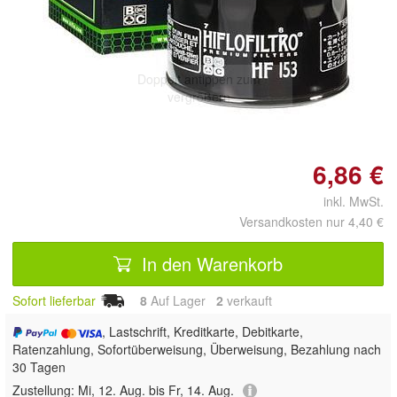
Doppelt antippen zum
vergrößern
6,86 €
inkl. MwSt.
Versandkosten nur 4,40 €
In den Warenkorb
Sofort lieferbar
8
Auf Lager
2
 verkauft
, Lastschrift, Kreditkarte, Debitkarte,
Ratenzahlung, Sofortüberweisung, Überweisung, Bezahlung nach
30 Tagen
Zustellung:
Mi, 12. Aug. bis Fr, 14. Aug.