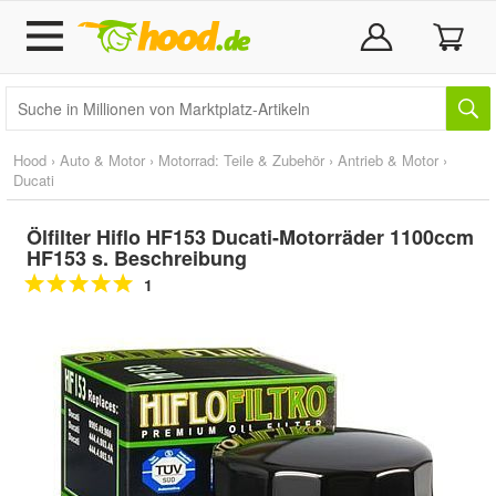
Hood
›
Auto & Motor
›
Motorrad: Teile & Zubehör
›
Antrieb & Motor
›
Ducati
Ölfilter Hiflo HF153 Ducati-Motorräder 1100ccm
HF153 s. Beschreibung
1