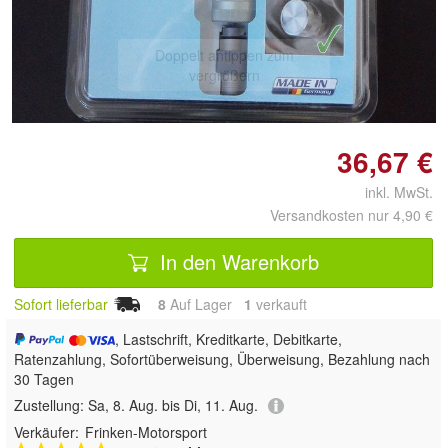
Doppelt antippen zum
vergrößern
36,67 €
inkl. MwSt.
Versandkosten nur 4,90 €
In den Warenkorb
Sofort lieferbar
8
Auf Lager
1
 verkauft
, Lastschrift, Kreditkarte, Debitkarte,
Ratenzahlung, Sofortüberweisung, Überweisung, Bezahlung nach
30 Tagen
Zustellung:
Sa, 8. Aug. bis Di, 11. Aug.
Verkäufer:
Frinken-Motorsport