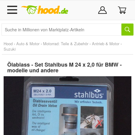
Hood
›
Auto & Motor
›
Motorrad: Teile & Zubehör
›
Antrieb & Motor
›
Suzuki
Ölablass - Set Stahlbus M 24 x 2,0 für BMW -
modelle und andere