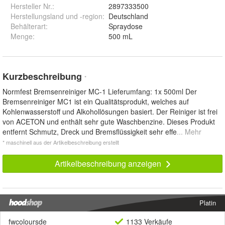
Hersteller Nr.:
2897333500
Herstellungsland und -region
:
Deutschland
Behälterart
:
Spraydose
Menge
:
500 mL
Kurzbeschreibung
*
Normfest Bremsenreiniger MC-1 Lieferumfang: 1x 500ml Der
Bremsenreiniger MC1 ist ein Qualitätsprodukt, welches auf
Kohlenwasserstoff und Alkohollösungen basiert. Der Reiniger ist frei
von ACETON und enthält sehr gute Waschbenzine. Dieses Produkt
entfernt Schmutz, Dreck und Bremsflüssigkeit sehr effe
... Mehr
* maschinell aus der Artikelbeschreibung erstellt
Artikelbeschreibung anzeigen
Platin
fwcoloursde
1133 Verkäufe