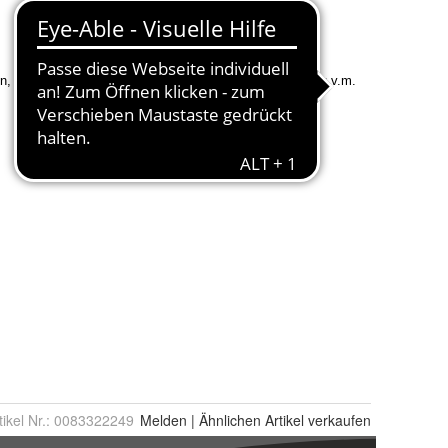
tikel Nr.:
0083322249
Melden
|
Ähnlichen
Artikel verkaufen