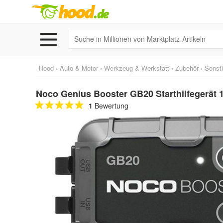
Hood
›
Auto & Motor
›
Werkzeug & Werkstatt
›
Zubehör
›
Sonst
Noco Genius Booster GB20 Starthilfegerät
1
Bewertung