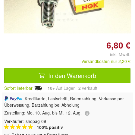
Doppelt antippen zum
vergrößern
6,80 €
inkl. MwSt.
Versandkosten nur 2,20 €
In den Warenkorb
Sofort lieferbar
10+
Auf Lager
2
 verkauft
, Kreditkarte, Lastschrift, Ratenzahlung, Vorkasse per
Überweisung, Barzahlung bei Abholung
Zustellung:
Mo, 10. Aug. bis Mi, 12. Aug.
Verkäufer:
shopag-09
100% positiv
5%
Rabatt ab
65,00 €
Bestellwert.