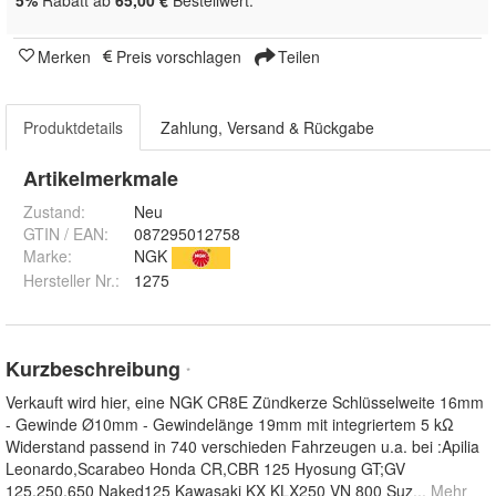
Merken
Preis vorschlagen
Teilen
Produktdetails
Zahlung, Versand & Rückgabe
Artikelmerkmale
Zustand:
Neu
GTIN / EAN:
087295012758
Marke:
NGK
Hersteller Nr.:
1275
Kurzbeschreibung
*
Verkauft wird hier, eine NGK CR8E Zündkerze Schlüsselweite 16mm
- Gewinde Ø10mm - Gewindelänge 19mm mit integriertem 5 kΩ
Widerstand passend in 740 verschieden Fahrzeugen u.a. bei :Apilia
Leonardo,Scarabeo Honda CR,CBR 125 Hyosung GT;GV
125,250,650 Naked125 Kawasaki KX KLX250 VN 800 Suz
... Mehr