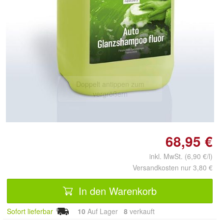
Doppelt antippen zum
vergrößern
68,95 €
inkl. MwSt. (6,90 €/l)
Versandkosten nur 3,80 €
In den Warenkorb
Sofort lieferbar
10
Auf Lager
8
 verkauft