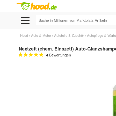
Hood
›
Auto & Motor
›
Autoteile & Zubehör
›
Autopflege & Wart
Nextzett (ehem. Einszett) Auto-Glanzshamp
4
Bewertungen