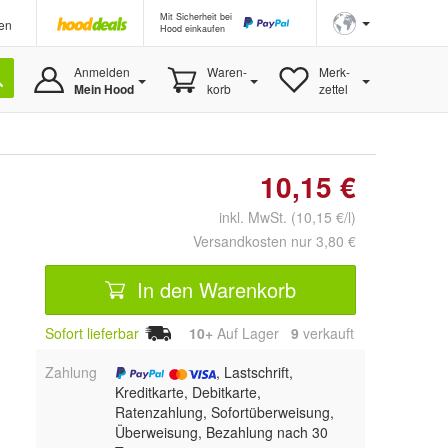
Mit Sicherheit bei
en
Hood einkaufen
Anmelden
Waren-
Merk-
Mein Hood
korb
zettel
10,15 €
inkl. MwSt. (10,15 €/l)
Versandkosten nur 3,80 €
In den Warenkorb
Sofort lieferbar
10+
Auf Lager
9
 verkauft
Zahlung
, Lastschrift,
Kreditkarte, Debitkarte,
Ratenzahlung, Sofortüberweisung,
Überweisung, Bezahlung nach 30