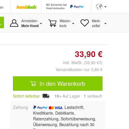
Mit Sicherheit bei
en
Hood einkaufen
Anmelden
Waren-
Merk-
Mein Hood
korb
zettel
33,90 €
inkl. MwSt. (33,90 €/l)
Versandkosten nur 3,80 €
In den Warenkorb
Sofort lieferbar
10+
Auf Lager
1
 verkauft
Zahlung
, Lastschrift,
Kreditkarte, Debitkarte,
Ratenzahlung, Sofortüberweisung,
Überweisung, Bezahlung nach 30