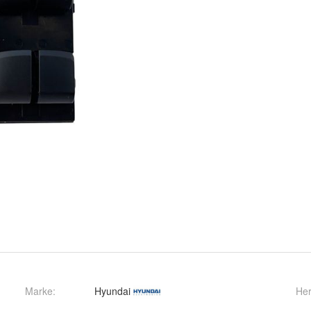
Marke:
Hyundai
Her