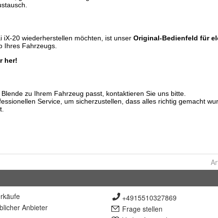
Ar
rkäufe
+4915510327869
lich
er Anbieter
Frage stellen