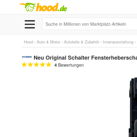
Hood
›
Auto & Motor
›
Autoteile & Zubehör
›
Innenausstattung
›
Neu Original Schalter Fensterhebersch
4
Bewertungen