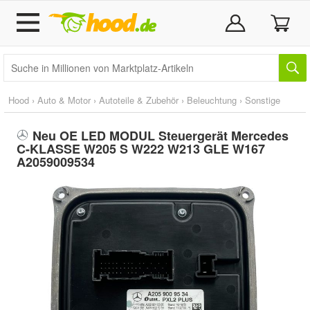
Hood
›
Auto & Motor
›
Autoteile & Zubehör
›
Beleuchtung
›
Sonstige
Neu OE LED MODUL Steuergerät Mercedes
C-KLASSE W205 S W222 W213 GLE W167
A2059009534