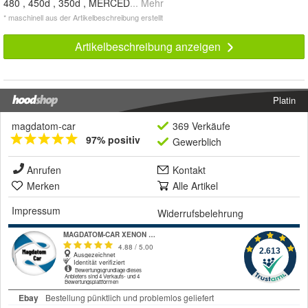
480 , 450d , 350d , MERCED
... Mehr
* maschinell aus der Artikelbeschreibung erstellt
Artikelbeschreibung anzeigen
Platin
magdatom-car
369 Verkäufe
97% positiv
Gewerblich
Anrufen
Kontakt
Merken
Alle Artikel
Impressum
Widerrufsbelehrung