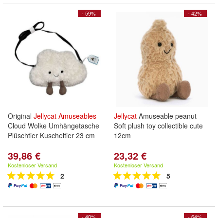
- 59%
- 42%
Original
Jellycat
Amuseables
Jellycat
Amuseable peanut
Cloud Wolke Umhängetasche
Soft plush toy collectible cute
Plüschtier Kuscheltier 23 cm
12cm
39,86 €
23,32 €
Kostenloser Versand
Kostenloser Versand
2
5
- 40%
- 64%