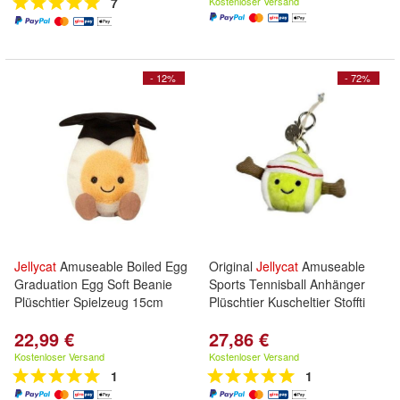
7
Kostenloser Versand
- 12%
- 72%
Jellycat
Amuseable Boiled Egg
Original
Jellycat
Amuseable
Graduation Egg Soft Beanie
Sports Tennisball Anhänger
Plüschtier Spielzeug 15cm
Plüschtier Kuscheltier Stoffti
22,99 €
27,86 €
Kostenloser Versand
Kostenloser Versand
1
1