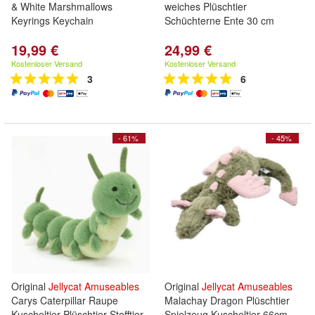
& White Marshmallows
weiches Plüschtier
Keyrings Keychain
Schüchterne Ente 30 cm
19,99 €
24,99 €
Kostenloser Versand
Kostenloser Versand
3
6
- 61%
- 45%
Original
Jellycat
Amuseables
Original
Jellycat
Amuseables
Carys Caterpillar Raupe
Malachay Dragon Plüschtier
Kuscheltier Plüschtier Stofftier
Spielzeug Kuscheltier 66cm