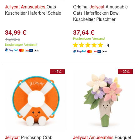
Jellycat
Amuseables
Oats
Original
Jellycat
Amuseable
Kuscheltier Haferbrei Schale
Oats Haferflocken Bowl
Kuscheltier Plüschtier
34,99 €
37,64 €
Kostenloser Versand
45,00 €
Kostenloser Versand
4
- 47%
- 25%
Jellycat
Pinchsnap Crab
Jellycat
Amuseables
Bouquet