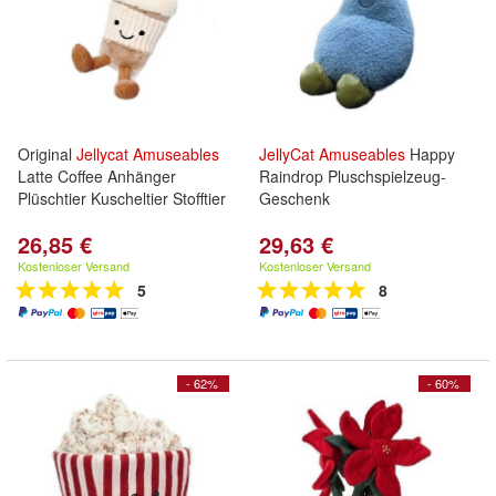
Original
Jellycat
Amuseables
JellyCat
Amuseables
Happy
Latte Coffee Anhänger
Raindrop Pluschspielzeug-
Plüschtier Kuscheltier Stofftier
Geschenk
26,85 €
29,63 €
Kostenloser Versand
Kostenloser Versand
5
8
- 62%
- 60%