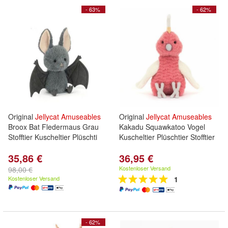
- 63%
- 62%
Original
Jellycat
Amuseables
Original
Jellycat
Amuseables
Broox Bat Fledermaus Grau
Kakadu Squawkatoo Vogel
Stofftier Kuscheltier Plüschti
Kuscheltier Plüschtier Stofftier
35,86 €
36,95 €
Kostenloser Versand
98,00 €
Kostenloser Versand
1
- 62%