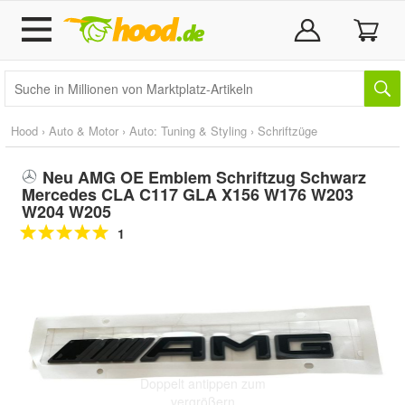
Hood
›
Auto & Motor
›
Auto: Tuning & Styling
›
Schriftzüge
Neu AMG OE Emblem Schriftzug Schwarz
Mercedes CLA C117 GLA X156 W176 W203
W204 W205
1
Doppelt antippen zum
vergrößern