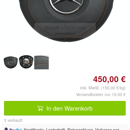
Doppelt antippen zum
vergrößern
450,00 €
inkl. MwSt. (150,00 €/kg)
Versandkosten nur 15,00 €
In den Warenkorb
1
 verkauft
, Kreditkarte, Lastschrift, Ratenzahlung, Vorkasse per