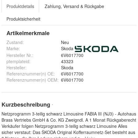
Produktdetails
Zahlung, Versand & Rückgabe
Produktsicherheit
Artikelmerkmale
Zustand:
Neu
Marke:
Skoda
Hersteller Nr.:
6V6017700
ptemplateid
:
43323
Hersteller
:
Skoda
Referenznummer(n) OE
:
6V6017700
Referenznummer(n) OEM
:
6V6017700
Kurzbeschreibung
*
Netzprogramm 3-teilig schwarz Limousine FABIA III (NJ3) - Autohaus
Brass Vertriebs GmbH & Co. KG Zweigndl. A 1 Monat Rückgaberecht
Verkäufer folgen Netzprogramm 3-teilig schwarz Limousine Alles
sicher verstaut: Das ŠKODA Original Kofferraumnetz-Set besteht aus