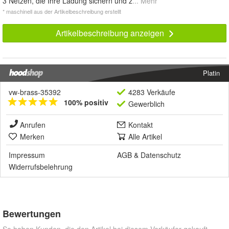
3 Netzen, die Ihre Ladung sichern und z
... Mehr
* maschinell aus der Artikelbeschreibung erstellt
Artikelbeschreibung anzeigen
Platin
vw-brass-35392
4283 Verkäufe
100% positiv
Gewerblich
Anrufen
Kontakt
Merken
Alle Artikel
Impressum
AGB
&
Datenschutz
Widerrufsbelehrung
Bewertungen
So haben Kunden, die den Artikel bei diesem Verkäufer gekauft