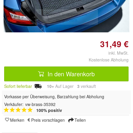
Doppelt antippen zum
vergrößern
31,49 €
inkl. MwSt.
Kostenlose Abholung
In den Warenkorb
Sofort lieferbar
10+
Auf Lager
3
 verkauft
Vorkasse per Überweisung, Barzahlung bei Abholung
Verkäufer:
vw-brass-35392
100% positiv
Merken
Preis vorschlagen
Teilen