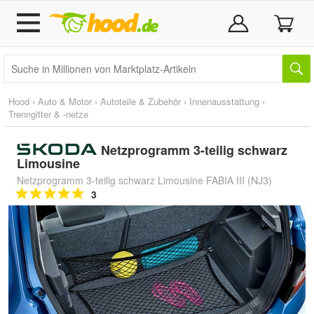
Hood
›
Auto & Motor
›
Autoteile & Zubehör
›
Innenausstattung
›
Trenngitter & -netze
Netzprogramm 3-teilig schwarz
Limousine
Netzprogramm 3-teilig schwarz Limousine FABIA III (NJ3)
3