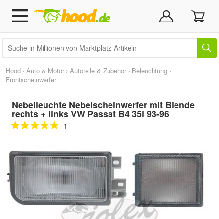
Hood
›
Auto & Motor
›
Autoteile & Zubehör
›
Beleuchtung
›
Frontscheinwerfer
Nebelleuchte Nebelscheinwerfer mit Blende
rechts + links VW Passat B4 35i 93-96
1