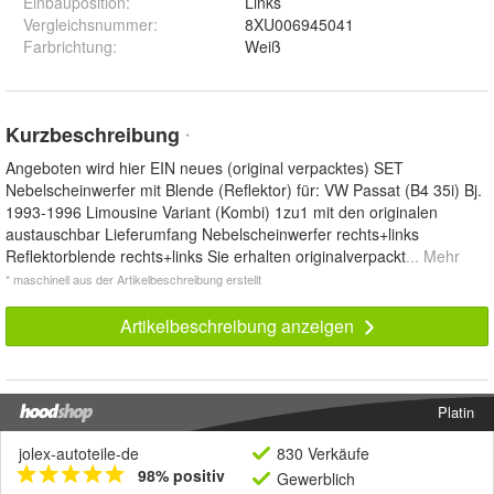
Einbauposition
:
Links
Vergleichsnummer
:
8XU006945041
Farbrichtung
:
Weiß
Kurzbeschreibung
*
Angeboten wird hier EIN neues (original verpacktes) SET
Nebelscheinwerfer mit Blende (Reflektor) für: VW Passat (B4 35i) Bj.
1993-1996 Limousine Variant (Kombi) 1zu1 mit den originalen
austauschbar Lieferumfang Nebelscheinwerfer rechts+links
Reflektorblende rechts+links Sie erhalten originalverpackt
... Mehr
* maschinell aus der Artikelbeschreibung erstellt
Artikelbeschreibung anzeigen
Platin
jolex-autoteile-de
830 Verkäufe
98% positiv
Gewerblich