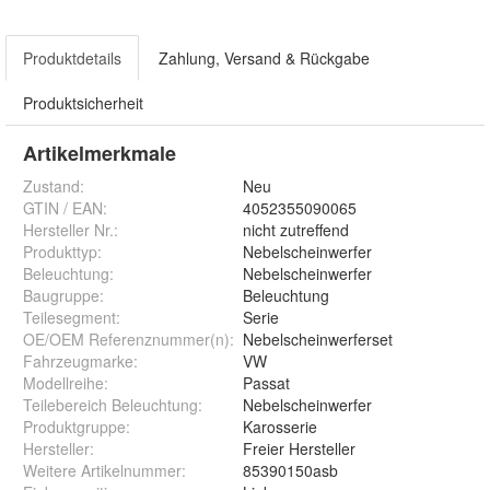
Produktdetails
Zahlung, Versand & Rückgabe
Produktsicherheit
Artikelmerkmale
Zustand:
Neu
GTIN / EAN:
4052355090065
Hersteller Nr.:
nicht zutreffend
Produkttyp
:
Nebelscheinwerfer
Beleuchtung
:
Nebelscheinwerfer
Baugruppe
:
Beleuchtung
Teilesegment
:
Serie
OE/OEM Referenznummer(n)
:
Nebelscheinwerferset
Fahrzeugmarke
:
VW
Modellreihe
:
Passat
Teilebereich Beleuchtung
:
Nebelscheinwerfer
Produktgruppe
:
Karosserie
Hersteller
:
Freier Hersteller
Weitere Artikelnummer
:
85390150asb