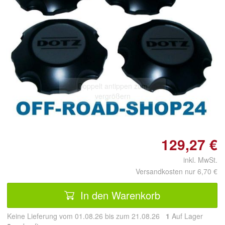
Doppelt antippen zum
vergrößern
129,27 €
inkl. MwSt.
Versandkosten nur 6,70 €
In den Warenkorb
Keine Lieferung vom 01.08.26 bis zum 21.08.26
1
Auf Lager