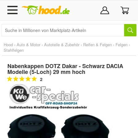
Hood
›
Auto & Motor
›
Autoteile & Zubehör
›
Reifen & Felgen
›
Felgen
›
Stahlfelgen
Nabenkappen DOTZ Dakar - Schwarz DACIA
Modelle (5-Loch) 29 mm hoch
2