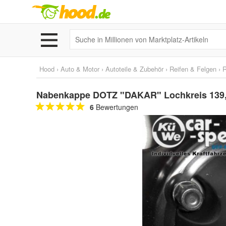
Hood
›
Auto & Motor
›
Autoteile & Zubehör
›
Reifen & Felgen
›
Nabenkappe DOTZ "DAKAR" Lochkreis 139,7x
6
Bewertungen