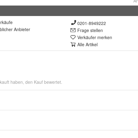
Ar
rkäufe
0201-8949222
lich
er Anbieter
Frage stellen
Verkäufer merken
Alle Artikel
kauft haben, den Kauf bewertet.