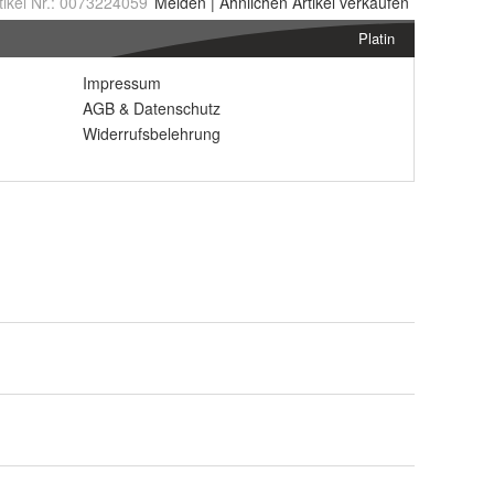
tikel Nr.:
0073224059
Melden
|
Ähnlichen
Artikel verkaufen
Platin
Impressum
AGB
&
Datenschutz
Widerrufsbelehrung