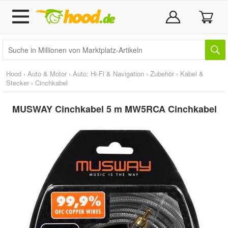
Hood
›
Auto & Motor
›
Auto: Hi-Fi & Navigation
›
Zubehör
›
Kabel &
Stecker
›
Cinchkabel
MUSWAY Cinchkabel 5 m MW5RCA Cinchkabel