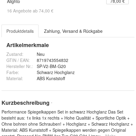
78,00 €
Alighto
16 Angebote ab 74,00 €
Produktdetails
Zahlung, Versand & Rückgabe
Artikelmerkmale
Zustand:
Neu
GTIN / EAN:
8719743554832
Hersteller Nr.:
SP-V2-BM-G20
Farbe
:
Schwarz Hochglanz
Material
:
ABS Kunststoff
Kurzbeschreibung
*
Performance Spiegelkappen Set in schwarz Hochglanz Das Set
besteht aus: 1x links 1x rechts + Hohe Qualität + Sportliche Optik +
Ohne bohren ohne Schrauben! + Hochglanz + Schwarz Hochglanz +
Material: ABS Kunststoff + Spiegelkappen werden gegen Original