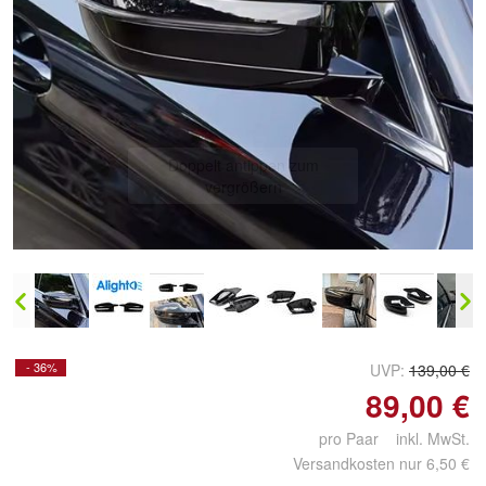
Doppelt antippen zum
vergrößern
- 36%
UVP:
139,00 €
89,00 €
pro Paar inkl. MwSt.
Versandkosten nur 6,50 €