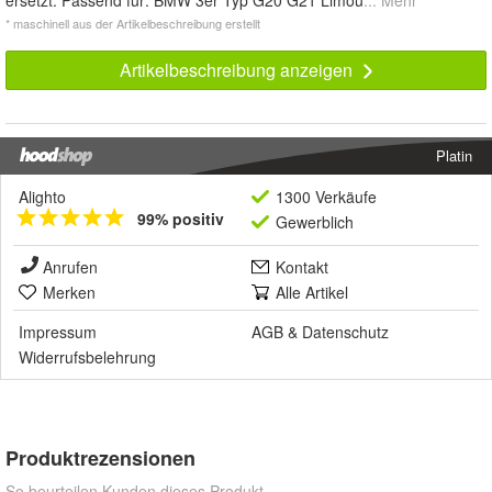
ersetzt. Passend für: BMW 3er Typ G20 G21 Limou
... Mehr
* maschinell aus der Artikelbeschreibung erstellt
Artikelbeschreibung anzeigen
Platin
Alighto
1300 Verkäufe
99% positiv
Gewerblich
Anrufen
Kontakt
Merken
Alle Artikel
Impressum
AGB
&
Datenschutz
Widerrufsbelehrung
Produktrezensionen
So beurteilen Kunden dieses Produkt.