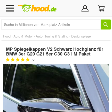
Hood
›
Auto & Motor
›
Auto: Tuning & Styling
›
Designspiegel
MP Spiegelkappen V2 Schwarz Hochglanz für
BMW 3er G20 G21 5er G30 G31 M Paket
2