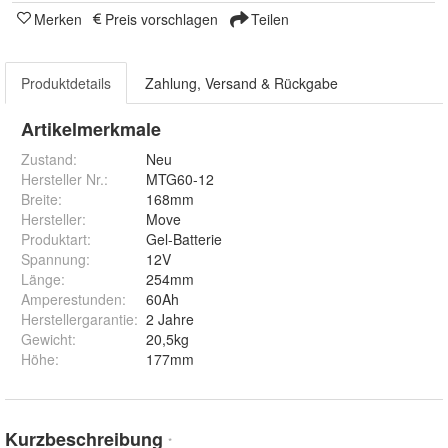
Merken
Preis vorschlagen
Teilen
Produktdetails
Zahlung, Versand & Rückgabe
Artikelmerkmale
Zustand:
Neu
Hersteller Nr.:
MTG60-12
Breite
:
168mm
Hersteller
:
Move
Produktart
:
Gel-Batterie
Spannung
:
12V
Länge
:
254mm
Amperestunden
:
60Ah
Herstellergarantie
:
2 Jahre
Gewicht
:
20,5kg
Höhe
:
177mm
Kurzbeschreibung
*