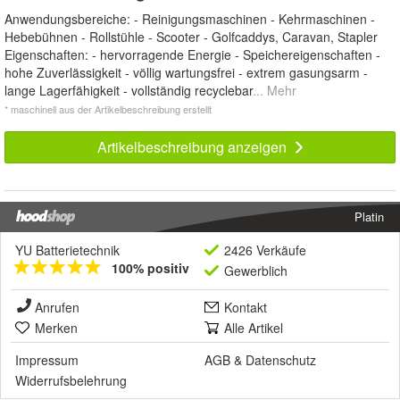
Anwendungsbereiche: - Reinigungsmaschinen - Kehrmaschinen -
Hebebühnen - Rollstühle - Scooter - Golfcaddys, Caravan, Stapler
Eigenschaften: - hervorragende Energie - Speichereigenschaften -
hohe Zuverlässigkeit - völlig wartungsfrei - extrem gasungsarm -
lange Lagerfähigkeit - vollständig recyclebar
... Mehr
* maschinell aus der Artikelbeschreibung erstellt
Artikelbeschreibung anzeigen
Platin
YU Batterietechnik
2426 Verkäufe
100% positiv
Gewerblich
Anrufen
Kontakt
Merken
Alle Artikel
Impressum
AGB
&
Datenschutz
Widerrufsbelehrung