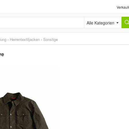
Verkauf
Alle Kategorien
dung
›
Herrentextiljacken
›
Sonstige
ve