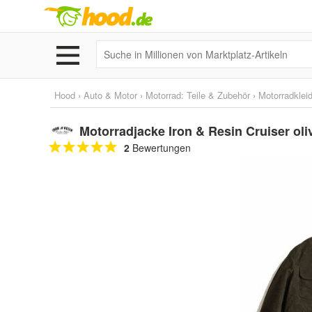
Hood
›
Auto & Motor
›
Motorrad: Teile & Zubehör
›
Motorradklei
Motorradjacke Iron & Resin Cruiser oli
2
Bewertungen