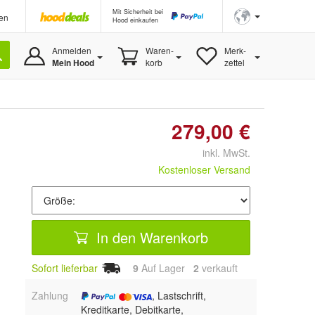
Mit Sicherheit bei
en
Hood einkaufen
Anmelden
Waren-
Merk-
Mein Hood
korb
zettel
279,00 €
inkl. MwSt.
Kostenloser Versand
In den Warenkorb
Sofort lieferbar
9
Auf Lager
2
 verkauft
Zahlung
, Lastschrift,
Kreditkarte, Debitkarte,