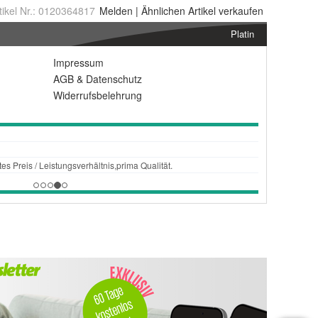
tikel Nr.:
0120364817
Melden
|
Ähnlichen
Artikel verkaufen
Platin
Impressum
AGB
&
Datenschutz
Widerrufsbelehrung