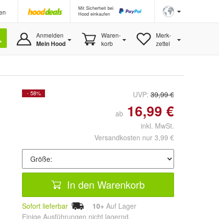
Mit Sicherheit bei
en
Hood einkaufen
Anmelden
Waren-
Merk-
Mein Hood
korb
zettel
- 58%
UVP:
39,99 €
16,99 €
ab
inkl. MwSt.
Versandkosten nur 3,99 €
In den Warenkorb
Sofort lieferbar
10+
Auf Lager
Einige Ausführungen nicht lagernd.