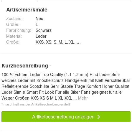
Artikelmerkmale
Zustand:
Neu
Größe
:
L
Farbrichtung
:
Schwarz
Material
:
Leder
Größe
:
XXS, XS, S, M, L, XL, 2XL und 3XL
Kurzbeschreibung
*
100 % Echtem Leder Top Quality (1.1 1.2 mm) Rind Leder Sehr
weiches Leder mit Knöchelschutz Handgelenk mit Klett Verschließbar
Reflektierende Scotch-lite Sehr Stabile Trage Komfort Hoher Qualität
Leder Slim & Smart Fit Look Für alle Biker Fans geeignet für alle
Wetter Größen XXS XS S M L XL XXL
... Mehr
* maschinell aus der Artikelbeschreibung erstellt
Artikelbeschreibung anzeigen