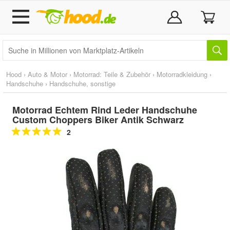
Hood
›
Auto & Motor
›
Motorrad: Teile & Zubehör
›
Motorradkleidung
›
Handschuhe
›
Handschuhe, sonstige
Motorrad Echtem Rind Leder Handschuhe
Custom Choppers Biker Antik Schwarz
2