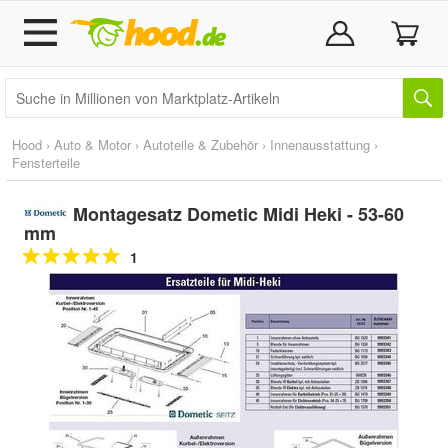
Hood
›
Auto & Motor
›
Autoteile & Zubehör
›
Innenausstattung
›
Fensterteile
Montagesatz Dometic Midi Heki - 53-60
mm
1