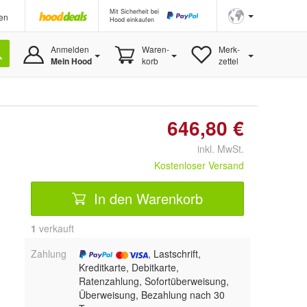
Mit Sicherheit bei
en
Hood einkaufen
Anmelden
Waren-
Merk-
Mein Hood
korb
zettel
646,80 €
inkl. MwSt.
Kostenloser Versand
In den Warenkorb
1
 verkauft
Zahlung
, Lastschrift,
Kreditkarte, Debitkarte,
Ratenzahlung, Sofortüberweisung,
Überweisung, Bezahlung nach 30