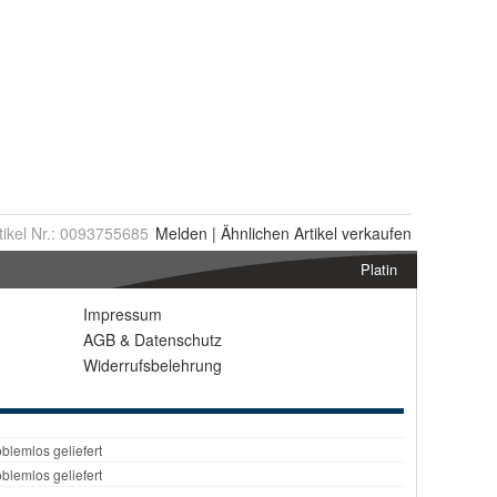
tikel Nr.:
0093755685
Melden
|
Ähnlichen
Artikel verkaufen
Platin
Impressum
AGB
&
Datenschutz
Widerrufsbelehrung