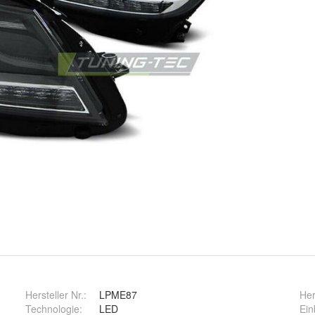
Hersteller Nr.:
LPME87
Her
Technologie
:
LED
Ein