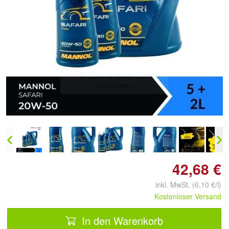
Doppelt antippen zum
vergrößern
42,68 €
inkl. MwSt. (6,10 €/l)
Kostenloser Versand
In den Warenkorb