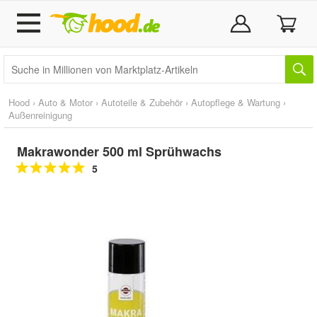
Hood
›
Auto & Motor
›
Autoteile & Zubehör
›
Autopflege & Wartung
›
Außenreinigung
Makrawonder 500 ml Sprühwachs
5