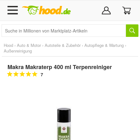
Hood
›
Auto & Motor
›
Autoteile & Zubehör
›
Autopflege & Wartung
›
Außenreinigung
Makra Makraterp 400 ml Terpenreiniger
7