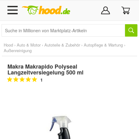
Hood
›
Auto & Motor
›
Autoteile & Zubehör
›
Autopflege & Wartung
›
Außenreinigung
Makra Makrapido Polyseal
Langzeitversiegelung 500 ml
1