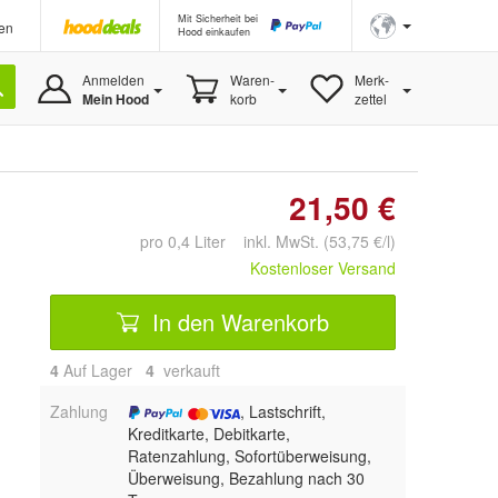
Mit Sicherheit bei
en
Hood einkaufen
Anmelden
Waren-
Merk-
Mein Hood
korb
zettel
21,50 €
pro 0,4 Liter inkl. MwSt. (53,75 €/l)
Kostenloser Versand
In den Warenkorb
4
Auf Lager
4
 verkauft
Zahlung
, Lastschrift,
Kreditkarte, Debitkarte,
Ratenzahlung, Sofortüberweisung,
Überweisung, Bezahlung nach 30