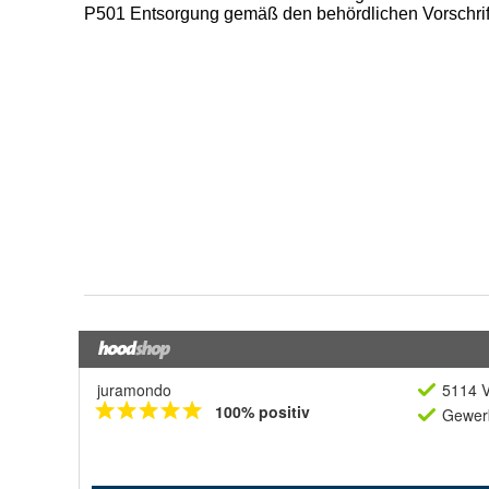
juramondo
5114 V
100% positiv
Gewerb