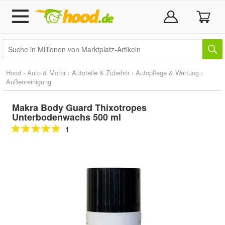
Hood
›
Auto & Motor
›
Autoteile & Zubehör
›
Autopflege & Wartung
›
Außenreinigung
Makra Body Guard Thixotropes
Unterbodenwachs 500 ml
1