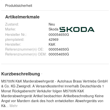
Produktsicherheit
Artikelmerkmale
Zustand:
Neu
Marke:
Skoda
Hersteller Nr.:
000054650G
ptemplateid
:
42969
Hersteller
:
K&K
Referenznummer(n) OE
:
000054650G
Referenznummer(n) OEM
:
000054650G
Kurzbeschreibung
*
M5700N K&K Marderabwehrgerät - Autohaus Brass Vertriebs GmbH
& Co. KG Zweigndl. A Versandkostenfrei innerhalb Deutschlands 1
Monat Rückgaberecht Verkäufer folgen M5700N K&K
Marderabwehrgerät Artikel beobachten Artikelbeschreibung Keine
Angst vor Mardern dank des hoch entwickelten Abwehrgeräts von
K&
... Mehr