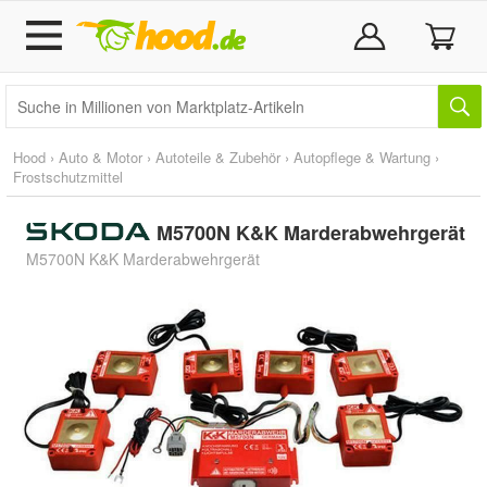
Hood
›
Auto & Motor
›
Autoteile & Zubehör
›
Autopflege & Wartung
›
Frostschutzmittel
M5700N K&K Marderabwehrgerät
M5700N K&K Marderabwehrgerät