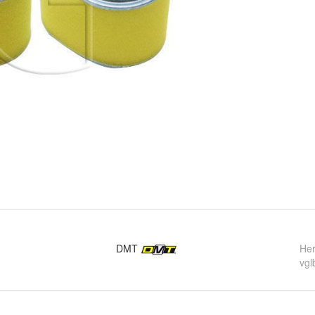
DMT
Her
vgl