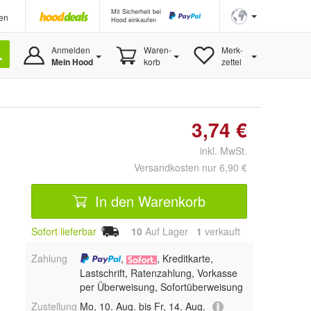
Mit Sicherheit bei
en
Hood einkaufen
Anmelden
Waren-
Merk-
Mein Hood
korb
zettel
3,74 €
inkl. MwSt.
Versandkosten nur 6,90 €
In den Warenkorb
Sofort lieferbar
10
Auf Lager
1
 verkauft
Zahlung
,
, Kreditkarte,
Lastschrift, Ratenzahlung, Vorkasse
per Überweisung, Sofortüberweisung
Zustellung
Mo, 10. Aug. bis Fr, 14. Aug.