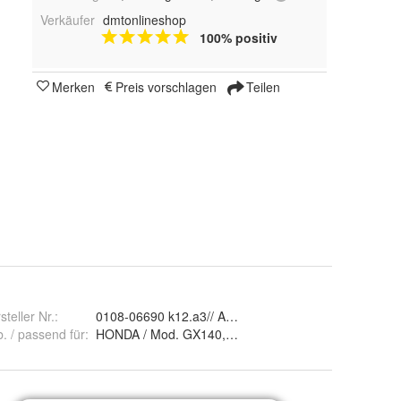
Verkäufer
dmtonlineshop
100% positiv
Merken
Preis vorschlagen
Teilen
steller Nr.:
0108-06690 k12.a3// AL.1D
b. / passend für
:
HONDA / Mod. GX140, GX160 = 5HP / Orig. 17210 Z