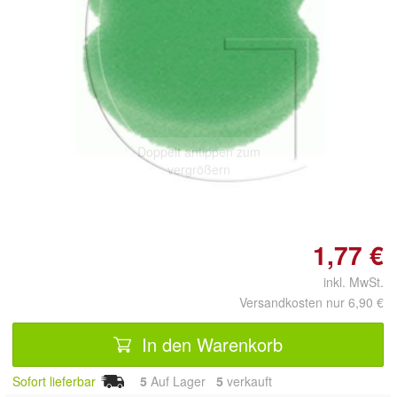
Doppelt antippen zum
vergrößern
1,77 €
inkl. MwSt.
Versandkosten nur 6,90 €
In den Warenkorb
Sofort lieferbar
5
Auf Lager
5
 verkauft