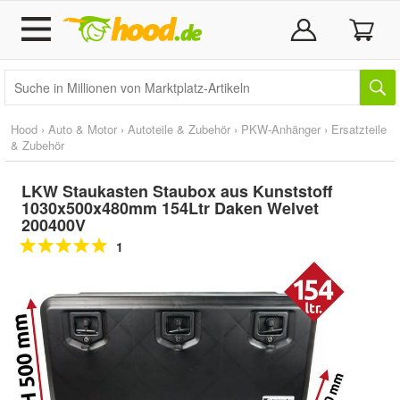
Hood
›
Auto & Motor
›
Autoteile & Zubehör
›
PKW-Anhänger
›
Ersatzteile
& Zubehör
LKW Staukasten Staubox aus Kunststoff
1030x500x480mm 154Ltr Daken Welvet
200400V
1