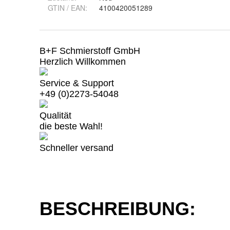
GTIN / EAN:
4100420051289