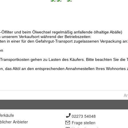
Ar
erkäufe
02273 54048
lich
er Anbieter
Frage stellen