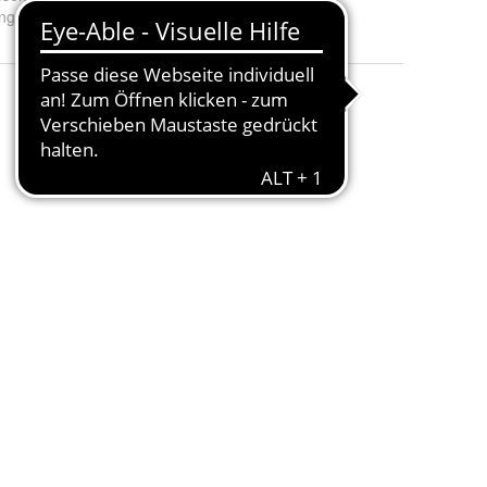
nge
:
300 mL