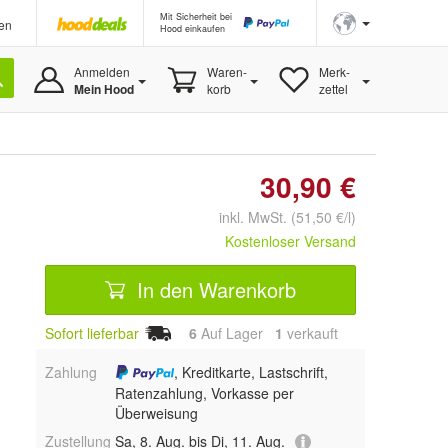
Mit Sicherheit bei
en
Hood einkaufen
Anmelden
Waren-
Merk-
Mein Hood
korb
zettel
30,90 €
inkl. MwSt. (51,50 €/l)
Kostenloser Versand
In den Warenkorb
Sofort lieferbar
6
Auf Lager
1
 verkauft
Zahlung
, Kreditkarte, Lastschrift,
Ratenzahlung, Vorkasse per
Überweisung
Zustellung
Sa, 8. Aug. bis Di, 11. Aug.