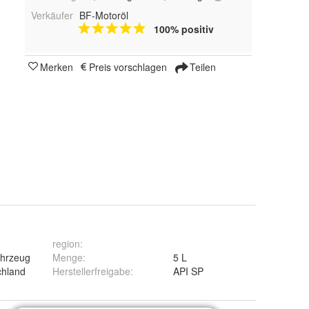
Verkäufer
BF-Motoröl
100% positiv
Merken
Preis vorschlagen
Teilen
region
:
Menge
:
5 L
ahrzeug
Herstellerfreigabe
:
API SP
chland