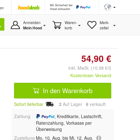
Mit Sicherheit bei
en
Hood einkaufen
Anmelden
Waren-
Merk-
Mein Hood
korb
zettel
54,90 €
inkl. MwSt. (10,98 €/l)
Kostenloser Versand
In den Warenkorb
Sofort lieferbar
2
Auf Lager
6
 verkauft
Zahlung
, Kreditkarte, Lastschrift,
Ratenzahlung, Vorkasse per
Überweisung
Zustellung
Mo, 10. Aug. bis Mi, 12. Aug.