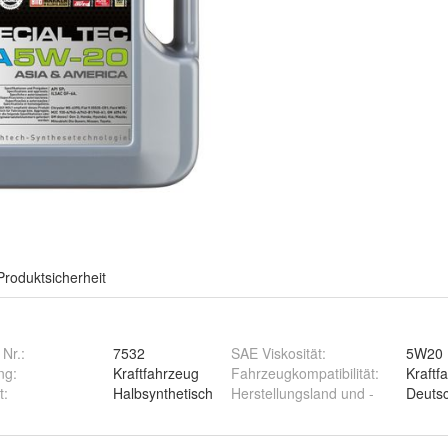
Produktsicherheit
 Nr.:
7532
SAE Viskosität
:
5W20
ng
:
Kraftfahrzeug
Fahrzeugkompatibilität
:
Kraftf
t
:
Halbsynthetisch
Herstellungsland und -
Deuts